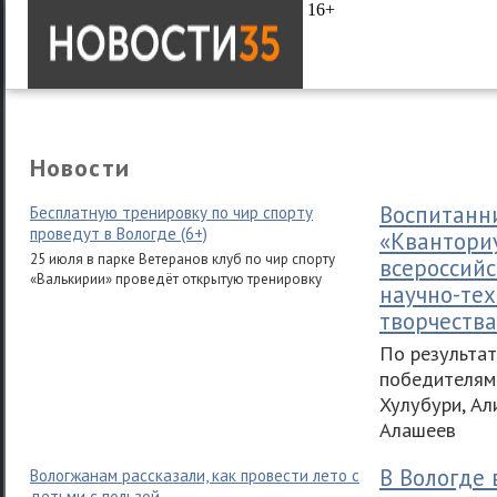
16+
Новости
Воспитанн
Бесплатную тренировку по чир спорту
проведут в Вологде (6+)
«Квантори
25 июля в парке Ветеранов клуб по чир спорту
всероссий
«Валькирии» проведёт открытую тренировку
научно-тех
творчества
По результат
победителям
Хулубури, Ал
Алашеев
В Вологде 
Вологжанам рассказали, как провести лето с
детьми с пользой